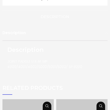
DESCRIPTION
Description
Description
JOINT PADDLE U R AF MP
4000/4001/4002/5000/5001/5002/ SP 8200
RELATED PRODUCTS