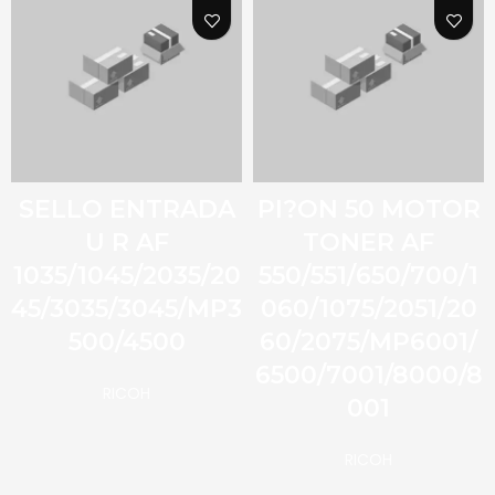
SELLO ENTRADA
PI?ON 50 MOTOR
U R AF
TONER AF
1035/1045/2035/20
550/551/650/700/1
45/3035/3045/MP3
060/1075/2051/20
500/4500
60/2075/MP6001/
6500/7001/8000/8
RICOH
001
RICOH