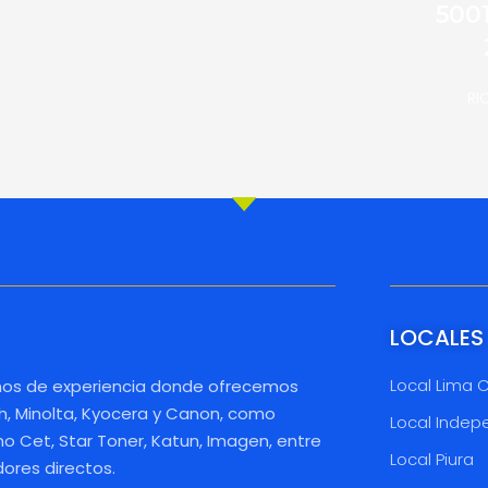
500
RI
LOCALES
Local Lima 
os de experiencia donde ofrecemos
h, Minolta, Kyocera y Canon, como
Local Indep
 Cet, Star Toner, Katun, Imagen, entre
Local Piura
dores directos.