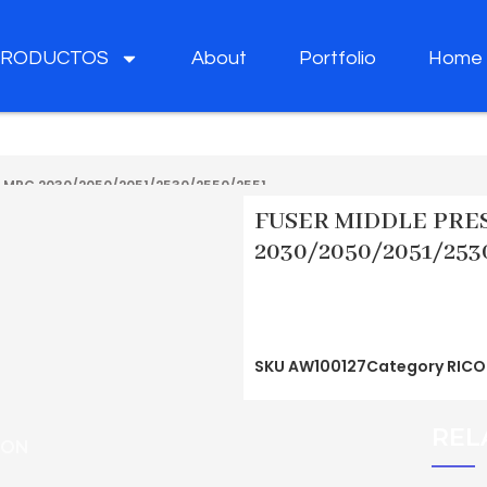
PRODUCTOS
About
Portfolio
Home
 MPC 2030/2050/2051/2530/2550/2551
FUSER MIDDLE PRE
2030/2050/2051/253
SKU
AW100127
Category
RICO
REL
ION