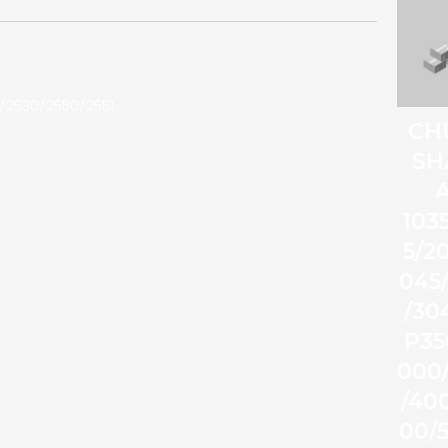
/2530/2550/2551
CH
SH
103
5/2
045
/30
P35
000
/40
00/