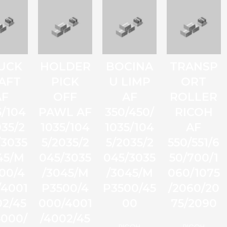
UCK
HOLDER
BOCINA
TRANSP
AFT
PICK
U LIMP
ORT
AF
OFF
AF
ROLLER
5/104
PAWL AF
350/450/
RICOH
035/2
1035/104
1035/104
AF
/3035
5/2035/2
5/2035/2
550/551/6
45/M
045/3035
045/3035
50/700/1
00/4
/3045/M
/3045/M
060/1075
/4001
P3500/4
P3500/45
/2060/20
02/45
000/4001
00
75/2090
5000/
/4002/45
RICOH
RICOH