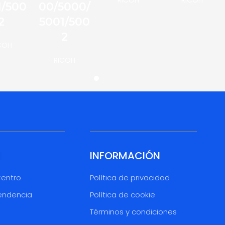
1/500
00/5000/
2
5001/500
2
COH
RICOH
INFORMACIÓN
Centro
Política de privacidad
endencia
Política de cookie
Términos y condiciones