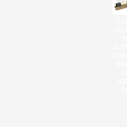
TO
YE
C22
0/3
216
C
43
2
C