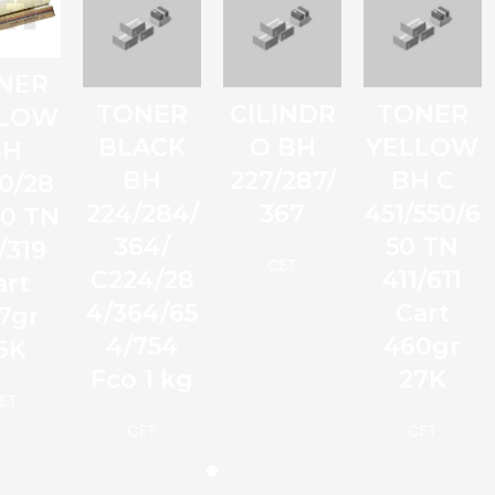
NER
TONER
CILINDR
TONER
LLOW
BLACK
O BH
YELLOW
BH
BH
227/287/
BH C
0/28
224/284/
367
451/550/6
60 TN
364/
50 TN
/319
CET
C224/28
411/611
art
4/364/65
Cart
7gr
4/754
460gr
6K
Fco 1 kg
27K
ET
CET
CET