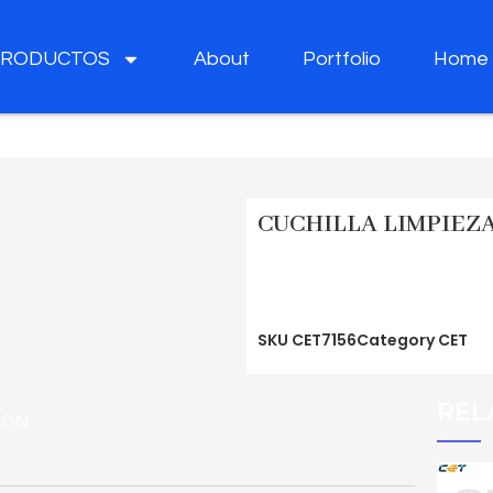
PRODUCTOS
About
Portfolio
Home
CUCHILLA LIMPIEZA
SKU
CET7156
Category
CET
REL
ION