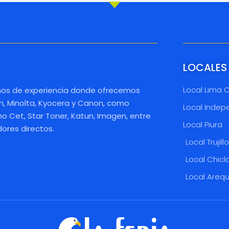
LOCALES
Local Lima 
os de experiencia donde ofrecemos
h, Minolta, Kyocera y Canon, como
Local Indep
 Cet, Star Toner, Katun, Imagen, entre
Local Piura
dores directos.
Local Trujill
Local Chicl
Local Areq