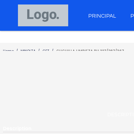
PRINCIPAL
Home
MINOLTA
CET
CUCHILLA LIMPIEZA BH 227/287/367
DESCRIPT
Description