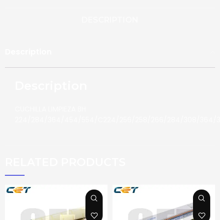
DESCRIPTION
Description
Description
CUCHILLA LIMPIEZA BH
224/284/364/454/554/C224/256/258/266/284/308/364/
RELATED PRODUCTS