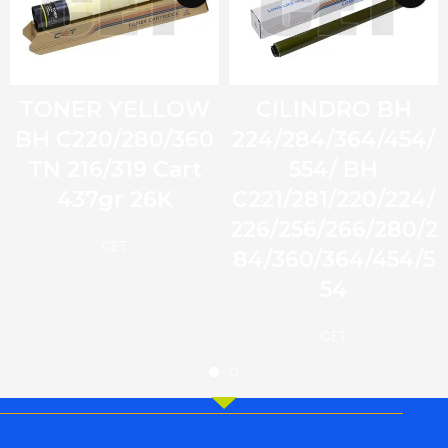
TONER YELLOW
CILINDRO BH
BH C220/280/360
224/284/364/454/
TN 216/319 Cart
554/ BH
437gr 26K
C221/281/220/224/
226/256/266/280/2
CET
84/360/364/454/5
54
CET