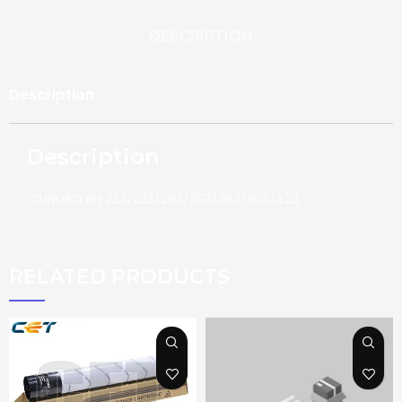
DESCRIPTION
Description
Description
CILINDRO BH 222/223/282/283/362/363/423
RELATED PRODUCTS