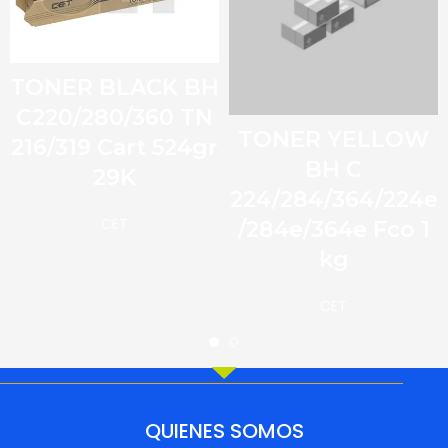
TONER BLACK BH
C220/280/360 TN
TONER YELLOW
216/319 Cart 524gr
BH C
29K
224/284/364/224e
CET
/284e/364e Fco 1
kg
CET
QUIENES SOMOS