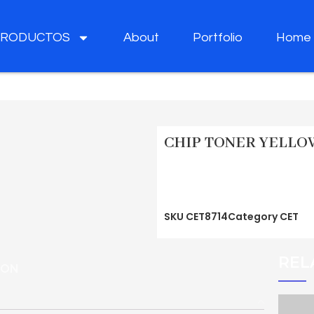
PRODUCTOS
About
Portfolio
Home
CHIP TONER YELLOW
SKU
CET8714
Category
CET
REL
ION