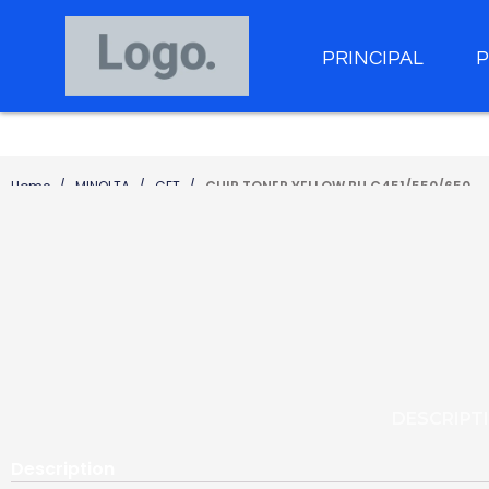
PRINCIPAL
Home
MINOLTA
CET
CHIP TONER YELLOW BH C451/550/650
DESCRIPT
Description