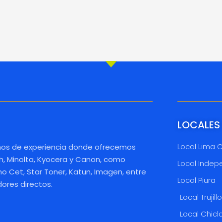
LOCALES
Local Lima 
os de experiencia donde ofrecemos
h, Minolta, Kyocera y Canon, como
Local Indep
 Cet, Star Toner, Katun, Imagen, entre
Local Piura
dores directos.
Local Trujill
Local Chicl