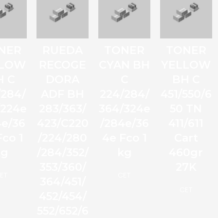
NER
RUEDA
TONER
TONER
LLOW
RECOGE
CYAN BH
YELLOW
H C
DORA
C
BH C
/284/
ADF BH
224/284/
451/550/6
/224e
283/363/
364/324e
50 TN
4e/36
423/C220
/284e/36
411/611
Fco 1
/224/280
4e Fco 1
Cart
kg
/284/352/
kg
460gr
353/360/
27K
ET
CET
364/451/
CET
452/454/
552/652/6