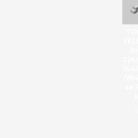
TO
YE
B
224
364
/28
4e 
C