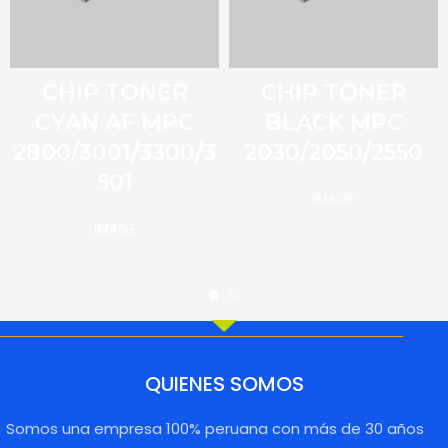
CHIP TONER
CHIP TONER
CYAN AF MPC
BLACK MPC
2800/3001/3300/3
2030/2050/2550
501
IMAGE
IMAGE
QUIENES SOMOS
Somos una empresa 100% peruana con más de 30 años