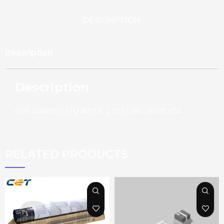
DESCRIPTION
Description
Description
CHIP CILINDRO S/M BIZHUB C 220/280/360 BLACK
RELATED PRODUCTS