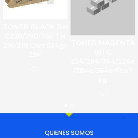
TONER BLACK BH
C220/280/360 TN
TONER MAGENTA
216/319 Cart 524gr
BH C
29K
224/284/364/224e
CET
/284e/364e Fco 1
kg
CET
QUIENES SOMOS