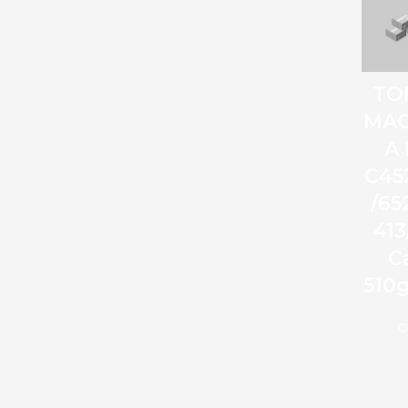
TO
MA
A
C45
/65
413
C
510
C