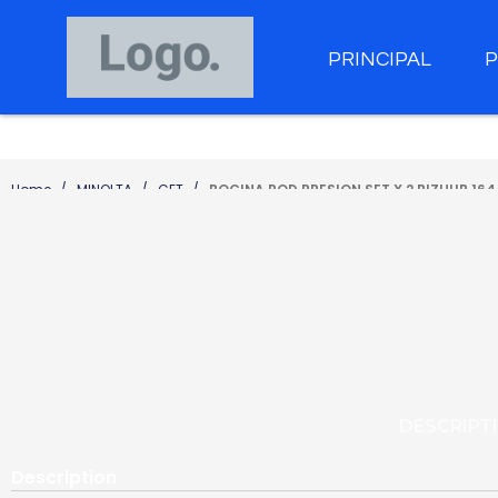
PRINCIPAL
Home
MINOLTA
CET
BOCINA ROD PRESION SET X 2 BIZHUB 164
DESCRIPT
Description