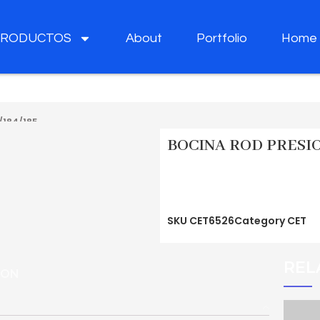
PRODUCTOS
About
Portfolio
Home
/184/185
BOCINA ROD PRESION
SKU
CET6526
Category
CET
REL
ION