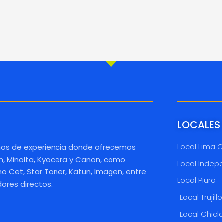
LOCALES
Local Lima 
os de experiencia donde ofrecemos
h, Minolta, Kyocera y Canon, como
Local Indep
 Cet, Star Toner, Katun, Imagen, entre
Local Piura
dores directos.
Local Trujill
Local Chicl