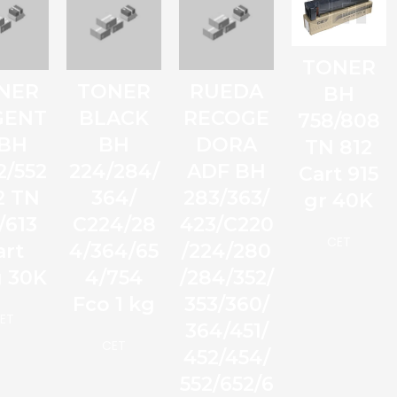
TONER
NER
TONER
RUEDA
BH
GENT
BLACK
RECOGE
758/808
 BH
BH
DORA
TN 812
2/552
224/284/
ADF BH
Cart 915
2 TN
364/
283/363/
gr 40K
/613
C224/28
423/C220
CET
art
4/364/65
/224/280
g 30K
4/754
/284/352/
Fco 1 kg
353/360/
ET
364/451/
CET
452/454/
552/652/6