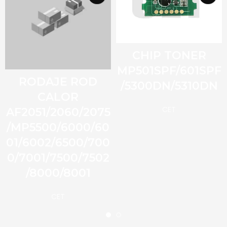
CHIP TONER
MP501SPF/601SPF
RODAJE ROD
/5300DN/5310DN
CALOR
CET
AF2051/2060/2075
/MP5500/6000/60
01/6002/6500/700
0/7001/7500/7502
/8000/8001
CET