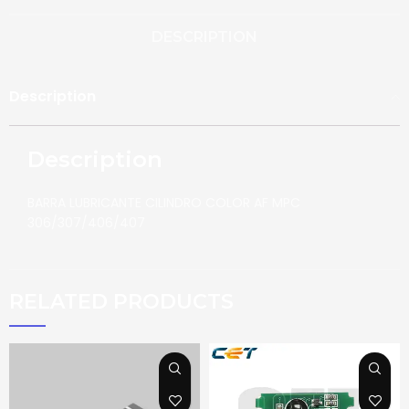
DESCRIPTION
Description
Description
BARRA LUBRICANTE CILINDRO COLOR AF MPC
306/307/406/407
RELATED PRODUCTS